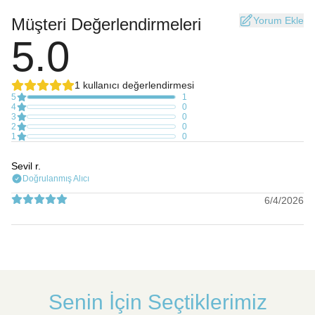
Müşteri Değerlendirmeleri
Yorum Ekle
5.0
1 kullanıcı değerlendirmesi
5
1
4
0
3
0
2
0
1
0
Sevil
r.
Doğrulanmış Alıcı
6/4/2026
Senin İçin Seçtiklerimiz