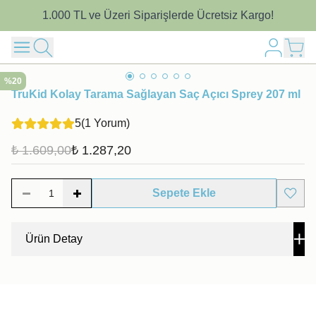
1.000 TL ve Üzeri Siparişlerde Ücretsiz Kargo!
%
20
TruKid Kolay Tarama Sağlayan Saç Açıcı Sprey 207 ml
5
(
1 Yorum
)
₺ 1.609,00
₺ 1.287,20
Sepete Ekle
1
Ürün Detay