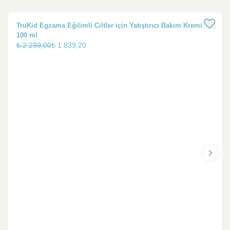
%
TruKid Egzama Eğilimli Ciltler için Yatıştırıcı Bakım Kremi
20
100 ml
₺ 2.299,00
₺ 1.839,20